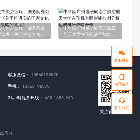
共中央办公厅、国务院办
中科院广州电子同南京航空
厅印发《关于推进实施国
航天大学在飞机表面智能检
文化数字化战略的意见》
测分析达成科研战略合作
客服微信
客服微信：
13560198570
电话咨询
手机：
13560198570
24小时服务热线：
400-1688-960
联系我们
关注官方公众号
22号-1