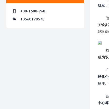
研发，
400-1688-960
他
13560198570
关设备
能制造
成为双
球化企
蜕变。
中心等